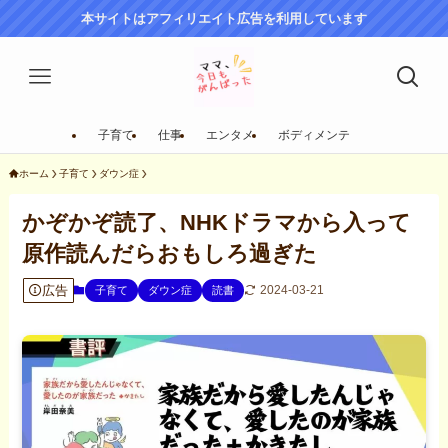
本サイトはアフィリエイト広告を利用しています
子育て
仕事
エンタメ
ボディメンテ
ホーム
子育て
ダウン症
かぞかぞ読了、NHKドラマから入って
原作読んだらおもしろ過ぎた
広告
2024-03-21
子育て
ダウン症
読書