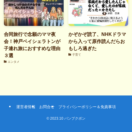
合同旅行で念願のママ夜
かぞかぞ読了、NHKドラマ
会！神戸ベイシェラトンが
から入って原作読んだらお
子連れ旅におすすめな理由
もしろ過ぎた
３選
子育て
エンタメ
運営者情報
お問合せ
プライバシーポリシー＆免責事項
©
2023.10 パンプクポン