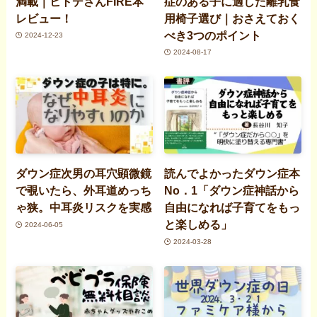
満載｜ヒトデさんFIRE本
症のある子に適した離乳食
レビュー！
用椅子選び｜おさえておく
べき3つのポイント
2024-12-23
2024-08-17
ダウン症次男の耳穴顕微鏡
読んでよかったダウン症本
で覗いたら、外耳道めっち
No．1「ダウン症神話から
ゃ狭。中耳炎リスクを実感
自由になれば子育てをもっ
と楽しめる」
2024-06-05
2024-03-28