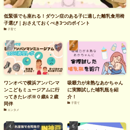
低緊張でも座れる！ダウン症のある子に適した離乳食用椅
子選び｜おさえておくべき3つのポイント
子育て
ワンオペで横浜アンパンマ
吸啜力が未熟なあかちゃん
ンこどもミュージアムに行
に実際試した哺乳瓶を紹
ってきたレポ※０歳&２歳
介！
同伴
子育て
エンタメ