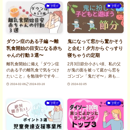
子育て
子育て
ダウン症のある子編 〜離
鬼になって窓から驚かそう
乳食開始の目安になる赤ち
と企む！夕方からぐっすり
ゃんの行動３選〜
寝ちゃうの定期
離乳食開始に備え「ダウン症
2月3日節分小さい頃、私の父
のある子の離乳食で気をつけ
が鬼の面を被って庭から窓を
たいこと」を勉強中です今...
ゴンゴン「鬼だぞ〜」弟も...
2024-02-06
2024-03-16
2024-02-05
子育て
子育て