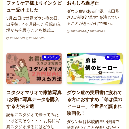
ファミケア様よりインタビ
おもしろ過ぎた
ュー受けました
ダウン症のある俳優、吉田葵
さんが弟役 ‘草太’ を演じてい
3月21日は世界ダウン症の日。
ることがきっかけで知っ...
出産後、4ヶ月経った母親の立
場から今思うことを株式...
2024-03-14
2024-03-21
2024-03-21
2024-03-25
エンタメ
子育て
スタジオマリオで家族写真
ダウン症の実用書に疲れて
♪お得に写真データを購入
る方におすすめ「弟は僕の
する方法３選
ヒーロー」全世界で読まれ
映画化！
記念にスタジオで撮ってみた
いけど高そう・・・ お得に写
ダウン症は比較的早い段階で
真スタジオ撮るにはどうし...
診断がつくことが多いみたい