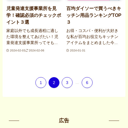
児童発達支援事業所を見
百均ダイソーで買うべきキ
学！確認必須のチェックポ
ッチン用品ランキングTOP
イント３選
３
家庭以外でも成長過程に適し
お得・コスパ・便利が大好き
た環境を整えてあげたい！児
な私が百均お役立ちキッチン
童発達支援事業所ってそも...
アイテムをまとめました今...
2024-02-03
2024-02-06
2024-01-31
1
2
3
...
6
広告