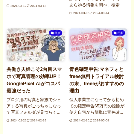
あらゆる情報を調べ、検索...
2024-03-12
2024-03-13
2024-03-05
2024-03-14
仕事
仕事
共働き夫婦こそ2台目スマ
青色確定申告:マネフォと
ホで写真管理の効率UP！
freee無料トライアル検討
GooglePixel 7aがコスパ
の末、freeeがおすすめの
最強だった
理由
ブログ用の写真と家族でシェ
個人事業主になってから初め
アする写真がごっちゃになっ
ての確定申告65万円の控除が
て写真フォルダが見づらく...
使え自宅から簡単に青色確...
2024-02-26
2024-02-29
2024-02-16
2024-05-08